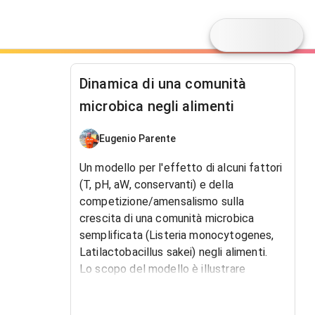
Dinamica di una comunità
microbica negli alimenti
Eugenio Parente
Un modello per l'effetto di alcuni fattori
(T, pH, aW, conservanti) e della
competizione/amensalismo sulla
crescita di una comunità microbica
semplificata (Listeria monocytogenes,
Latilactobacillus sakei) negli alimenti.
Lo scopo del modello è illustrare
concetti come:
a. la crescita in assenza o in presenza di