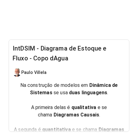
IntDSIM - Diagrama de Estoque e
Fluxo - Copo dAgua
Paulo Villela
Na construção de modelos em
Dinâmica de
Sistemas
se usa
duas linguagens
.
A primeira delas é
qualitativa
e se
chama
Diagramas Causais
.
A segunda é
quantitativa
e se chama
Diagramas
de Estoque e Fluxo
.