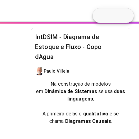
IntDSIM - Diagrama de
Estoque e Fluxo - Copo
dAgua
Paulo Villela
Na construção de modelos
em
Dinâmica de Sistemas
se usa
duas
linguagens
.
A primeira delas é
qualitativa
e se
chama
Diagramas Causais
.
A segunda é
quantitativa
e se