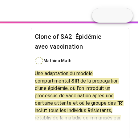
Clone of SA2- Épidémie
avec vaccination
Mathieu Math
Une adaptation du modèle
compartimental
SIR
de la propagation
d'une épidémie, où l'on introduit un
processus de vaccination après une
certaine attente et où le groupe des "
R
"
inclut tous les individus
R
ésistants,
rétablis de la maladie ou immunisés par
vaccination.
On suppose ici une attente de quelques