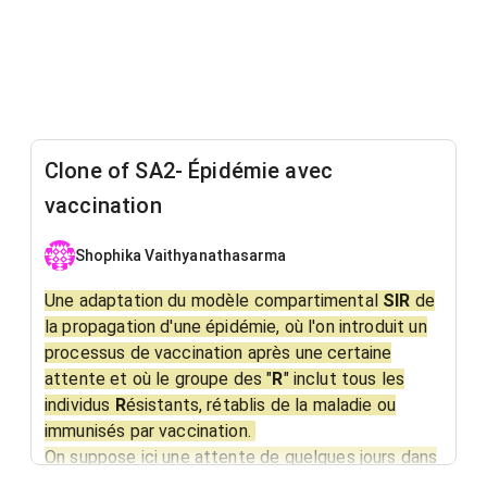
Clone of SA2- Épidémie avec
vaccination
Shophika Vaithyanathasarma
Une adaptation du modèle compartimental
SIR
de
la propagation d'une épidémie, où l'on introduit un
processus de vaccination après une certaine
attente et où le groupe des "
R
" inclut tous les
individus
R
ésistants, rétablis de la maladie ou
immunisés par vaccination.
On suppose ici une attente de quelques jours dans
la disponibilité du vaccin, et un effet immédiat de