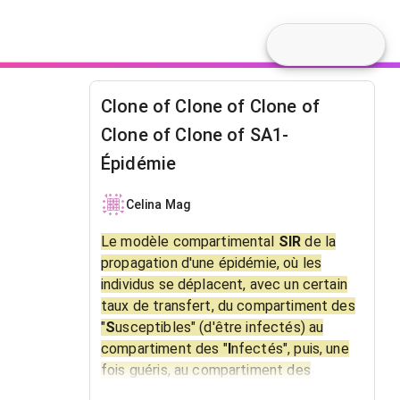
Clone of Clone of Clone of
Clone of Clone of SA1-
Épidémie
Celina Mag
Le modèle compartimental
SIR
de la
propagation d'une épidémie, où les
individus se déplacent, avec un certain
taux de transfert, du compartiment des
"
S
usceptibles" (d'être infectés) au
compartiment des "
I
nfectés", puis, une
fois guéris, au compartiment des
"
R
établis".