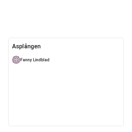
Asplången
Fanny Lindblad