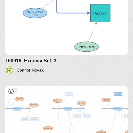
160918_ExerciseSet_3
Connor Novak