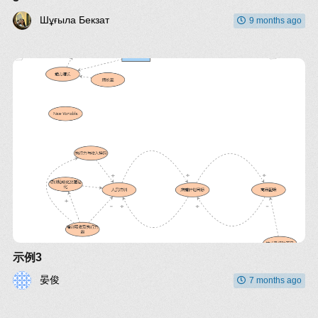
Шұғыла Бекзат
9 months ago
示例3
晏俊
7 months ago