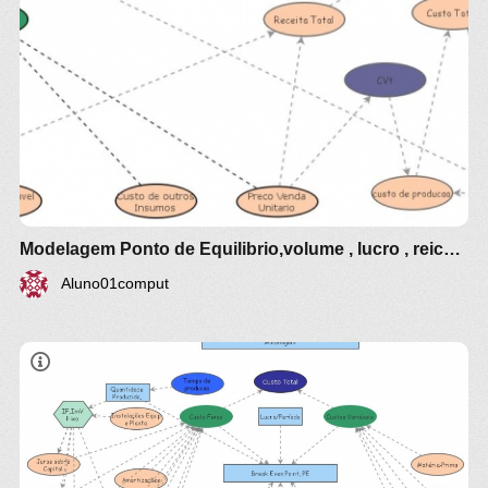
simulacao dinamicas
dinamica-de-sistemas.com/revista/dinamica-de-
sistemas-51.pdf
ModelagensPonto de equilíbrio , lucro , volume
producao
É o preço que iguala a quantidade ofertada e
demandada de um bem.
Graficamente é o ponto de encontro entre as
curvas de demanda e oferta.
Modelagem Ponto de Equilibrio,volume , lucro , reiceitas e vendas
Função custo total ,CT= CF + CVUx X onde C =
Custo, CF = Custo Fixo, CVU = Custo Variavel
Aluno01comput
unitario unitario e X = número de quantidade.
Essa função está ligada ao gasto na produção da
mercadoria, como: transporte, matéria prima,
salário, impostos e contribuições. T
Toda a despesa avaliada na produção de uma
mercadoria é representada por uma função custo,
que relaciona o custo à quantidade de peças a