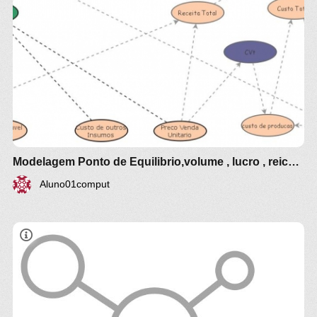
simulacao dinamicas
dinamica-de-sistemas.com/revista/dinamica-de-
sistemas-51.pdf
ModelagensPonto de equilíbrio , lucro , volume
producao
É o preço que iguala a quantidade ofertada e
demandada de um bem.
Graficamente é o ponto de encontro entre as
curvas de demanda e oferta.
Modelagem Ponto de Equilibrio,volume , lucro , reiceitas e vendas
Função custo total ,CT= CF + CVUx X onde C =
Custo, CF = Custo Fixo, CVU = Custo Variavel
Aluno01comput
unitario unitario e X = número de quantidade.
Essa função está ligada ao gasto na produção da
mercadoria, como: transporte, matéria prima,
salário, impostos e contribuições. T
Toda a despesa avaliada na produção de uma
mercadoria é representada por uma função custo,
que relaciona o custo à quantidade de peças a