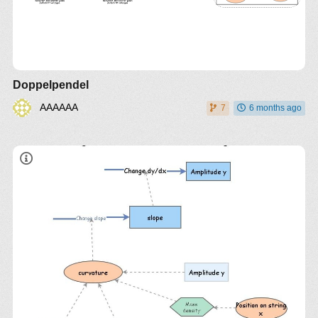
Doppelpendel
AAAAAA
7
6 months ago
f1=8.1 Hz;
f2=